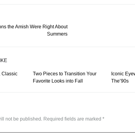
ns the Amish Were Right About
Summers
on
IKE
 Classic
Two Pieces to Transition Your
Iconic Ey
Favorite Looks into Fall
The’90s
ll not be published.
Required fields are marked
*