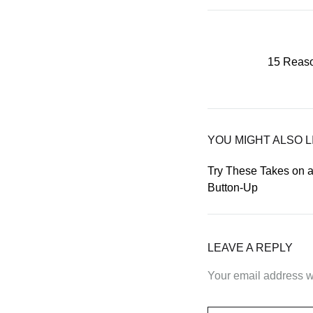
Post
15 Reaso
navigati
YOU MIGHT ALSO L
Try These Takes on a
Button-Up
LEAVE A REPLY
Your email address wi