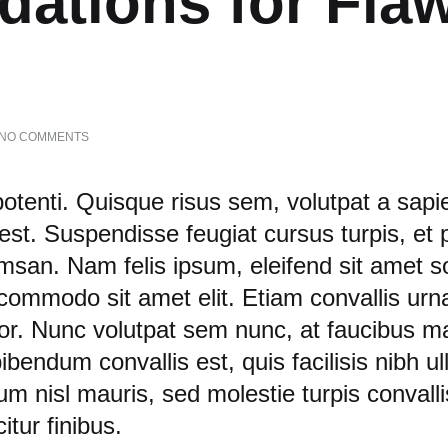
dations for Fla
ON
NO COMMENTS
8
GENEIUS
LIGHTWEIGHT
tenti. Quisque risus sem, volutpat a sapie
FOUNDATIONS
FOR
t. Suspendisse feugiat cursus turpis, et p
FLAWLESS
san. Nam felis ipsum, eleifend sit amet s
SKIN
ius
commodo sit amet elit. Etiam convallis urna
or. Nunc volutpat sem nunc, at faucibus m
tweight
ibendum convallis est, quis facilisis nibh u
 nisl mauris, sed molestie turpis convalli
dations
citur finibus.