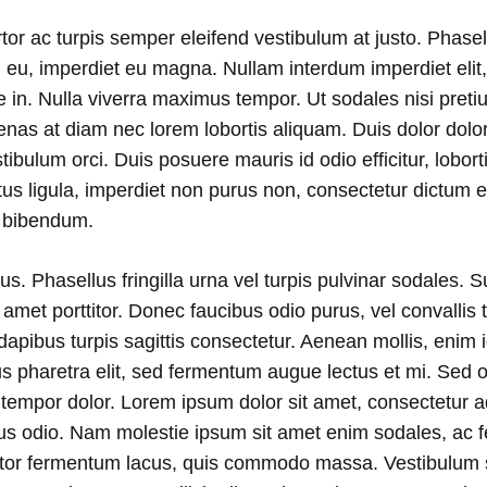
rtor ac turpis semper eleifend vestibulum at justo. Phasell
m eu, imperdiet eu magna. Nullam interdum imperdiet eli
in. Nulla viverra maximus tempor. Ut sodales nisi pretium
less
cenas at diam nec lorem lobortis aliquam. Duis dolor dolor,
estibulum orci. Duis posuere mauris id odio efficitur, loborti
ctus ligula, imperdiet non purus non, consectetur dictum 
e bibendum.
s. Phasellus fringilla urna vel turpis pulvinar sodales. 
met porttitor. Donec faucibus odio purus, vel convallis t
apibus turpis sagittis consectetur. Aenean mollis, enim 
us pharetra elit, sed fermentum augue lectus et mi. Sed o
us tempor dolor. Lorem ipsum dolor sit amet, consectetur ad
us odio. Nam molestie ipsum sit amet enim sodales, ac
ctor fermentum lacus, quis commodo massa. Vestibulum s