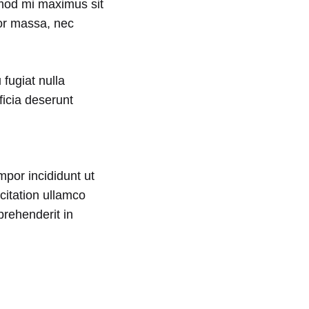
smod mi maximus sit
por massa, nec
 fugiat nulla
ficia deserunt
mpor incididunt ut
citation ullamco
prehenderit in