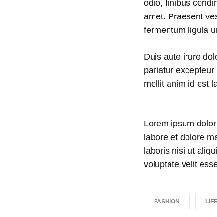
odio, finibus cond
FOR
FLAWLESS
amet. Praesent ves
SKIN
fermentum ligula u
Duis aute irure dolo
pariatur excepteur 
mollit anim id est 
Lorem ipsum dolor s
labore et dolore m
laboris nisi ut ali
voluptate velit esse
FASHION
LIF