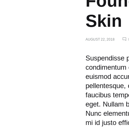
Foun
Skin
AUGUST 22, 2018
8
Suspendisse po
condimentum es
euismod accum
Gene
pellentesque, 
faucibus temp
Ligh
eget. Nullam b
Nunc elementum
Foun
mi id justo effi