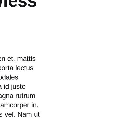
wless
n et, mattis
orta lectus
odales
 id justo
agna rutrum
llamcorper in.
s vel. Nam ut