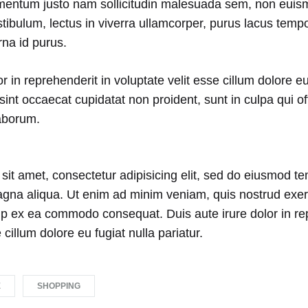
imentum justo nam sollicitudin malesuada sem, non eui
tibulum, lectus in viverra ullamcorper, purus lacus tem
rna id purus.
r in reprehenderit in voluptate velit esse cillum dolore eu
sint occaecat cupidatat non proident, sunt in culpa qui of
laborum.
it amet, consectetur adipisicing elit, sed do eiusmod te
agna aliqua. Ut enim ad minim veniam, quis nostrud exer
quip ex ea commodo consequat. Duis aute irure dolor in re
 cillum dolore eu fugiat nulla pariatur.
E
SHOPPING