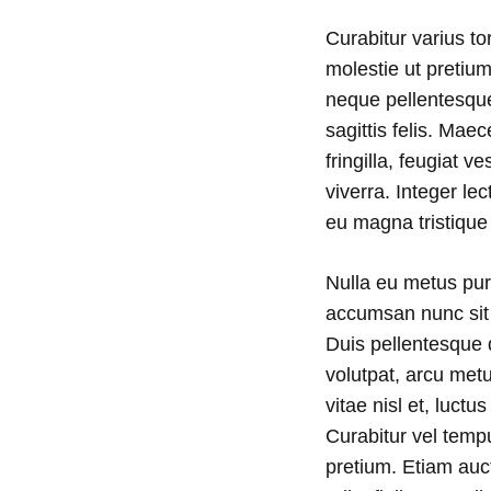
for
Curabitur varius to
molestie ut pretiu
neque pellentesque 
Flaw
sagittis felis. Mae
fringilla, feugiat v
Skin
viverra. Integer le
eu magna tristiqu
Nulla eu metus puru
AUGUST
22,
accumsan nunc sit a
2018
Duis pellentesque d
NO
volutpat, arcu met
COMMENTS
ON
vitae nisl et, luct
8
Curabitur vel temp
GENEIUS
LIGHTWEIGHT
pretium. Etiam au
FOUNDATIONS