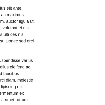
us elit ante,
t, ac maximus
, auctor ligula ut,
 volutpat et nisi
s ultrices nisl
est. Donec sed orci
Suspendisse varius
ellus eleifend ac.
id faucibus
rci diam, molestie
ipiscing elit.
 fermentum ex
it amet rutrum